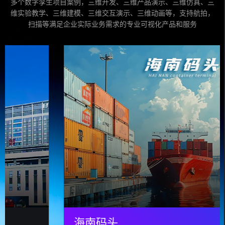
多个数字孪生项目案例，三维开发、三维产品演示、三维仿真、三
维实验教学、三维建模、三维交互演示、三维动画等，支持航拍，
扫描等满足企业实际业务需求的专业可视化产品和服务
海南码头
设备