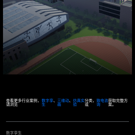
查看更多行业案例，
数字孪
、
三维动
、
仿真实
分类，
致电咨
获取完整方
请浏览
生
画
验
或
询
案。
数字孪生